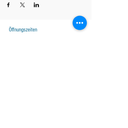
Öffnungszeiten
Montag-Freitag Unterricht nach
Vereinbarung
Montag-Samstag Verkauf, Reparatur und
Beratung nach Vereinbarung
Gruppenunterricht nach Vereinbarung
AKTUALISIERUNGEN ABONNIEREN
Abonniere jetzt