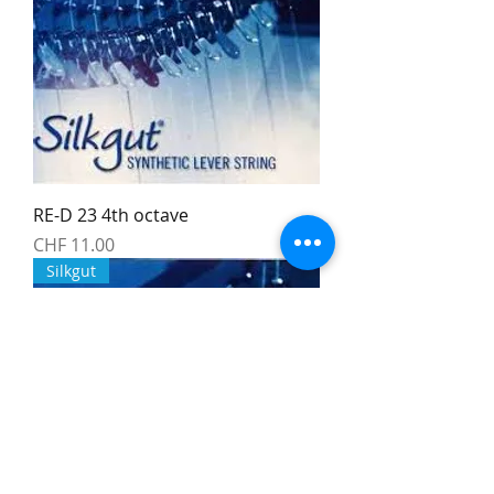
RE-D 23 4th octave
Preis
CHF 11.00
Silkgut