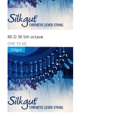
RE-D 30 5th octave
Preis
CHF 15.50
Silkgut