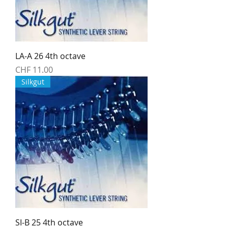
LA-A 26 4th octave
Preis
CHF 11.00
Silkgut
SI-B 25 4th octave