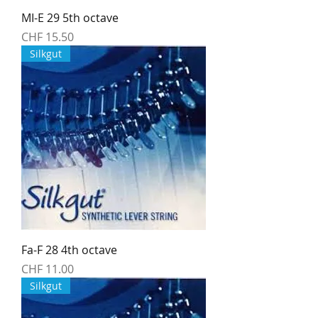
MI-E 29 5th octave
Preis
CHF 15.50
Silkgut
Fa-F 28 4th octave
Preis
CHF 11.00
Silkgut