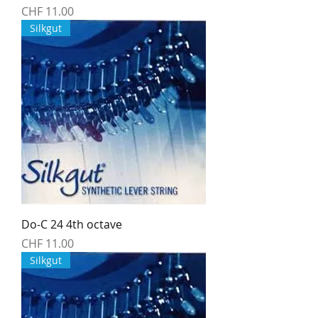
Preis
CHF 11.00
Silkgut
Do-C 24 4th octave
Preis
CHF 11.00
Silkgut