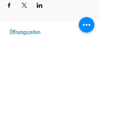
Öffnungszeiten
Montag-Freitag Unterricht nach
Vereinbarung
Montag-Samstag Verkauf, Reparatur und
Beratung nach Vereinbarung
Gruppenunterricht nach Vereinbarung
AKTUALISIERUNGEN ABONNIEREN
Abonniere jetzt