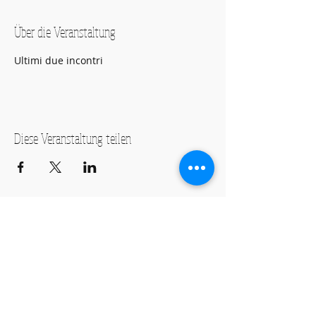
Über die Veranstaltung
Ultimi due incontri 
Diese Veranstaltung teilen
Öffnungszeiten
Montag-Freitag Unterricht nach
Vereinbarung
Montag-Samstag Verkauf, Reparatur und
Beratung nach Vereinbarung