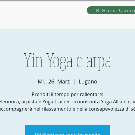
B Harp Comp
Yin Yoga e arpa
Mi., 26. März
  |  
Lugano
Prenditi il tempo per rallentare!
Eleonora, arpista e Yoga trainer riconosciuta Yoga Alliance, v
accompagnerà nel rilassamento e nella consapevolezza di sé