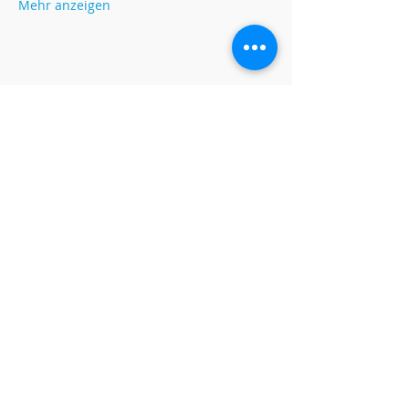
Mehr anzeigen
Diese Veranstaltung teilen
Öffnungszeiten
Montag-Freitag Unterricht nach
Vereinbarung
Montag-Samstag Verkauf, Reparatur und
Beratung nach Vereinbarung
Gruppenunterricht nach Vereinbarung
AKTUALISIERUNGEN ABONNIEREN