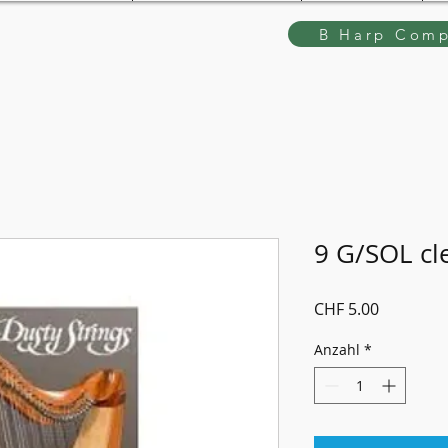
B Harp Comp
9 G/SOL cl
Preis
CHF 5.00
Anzahl
*