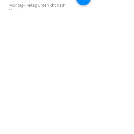
Montag-Freitag Unterricht nach
Vereinbarung
Montag-Samstag Verkauf, Reparatur und
Beratung nach Vereinbarung
Gruppenunterricht nach Vereinbarung
AKTUALISIERUNGEN ABONNIEREN
Abonniere jetzt
Molino Nuovo-Platz, 15
6900 Lugano
harpcenterlugano@gmail.com