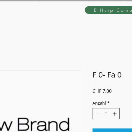
B Harp Comp
F 0- Fa 0
Preis
CHF 7.00
Anzahl
*