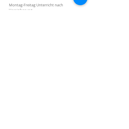
Montag-Freitag Unterricht nach
Vereinbarung
Montag-Samstag Verkauf, Reparatur und
Beratung nach Vereinbarung
Gruppenunterricht nach Vereinbarung
AKTUALISIERUNGEN ABONNIEREN
Abonniere jetzt
Molino Nuovo-Platz, 15
6900 Lugano
harpcenterlugano@gmail.com