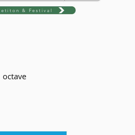
etiton & Festival
h octave