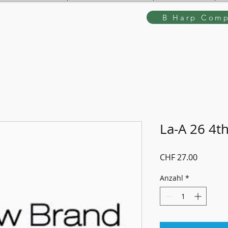
B Harp Comp
La-A 26 4t
Preis
CHF 27.00
Anzahl
*