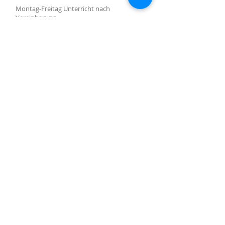
Montag-Freitag Unterricht nach
Vereinbarung
Montag-Samstag Verkauf, Reparatur und
Beratung nach Vereinbarung
Gruppenunterricht nach Vereinbarung
AKTUALISIERUNGEN ABONNIEREN
Abonniere jetzt
Molino Nuovo-Platz, 15
6900 Lugano
harpcenterlugano@gmail.com