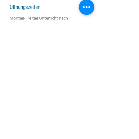
Öffnungszeiten
Montag-Freitag Unterricht nach
Vereinbarung
Montag-Samstag Verkauf, Reparatur und
Beratung nach Vereinbarung
Gruppenunterricht nach Vereinbarung
AKTUALISIERUNGEN ABONNIEREN
Abonniere jetzt
Molino Nuovo-Platz, 15
6900 Lugano
harpcenterlugano@gmail.com