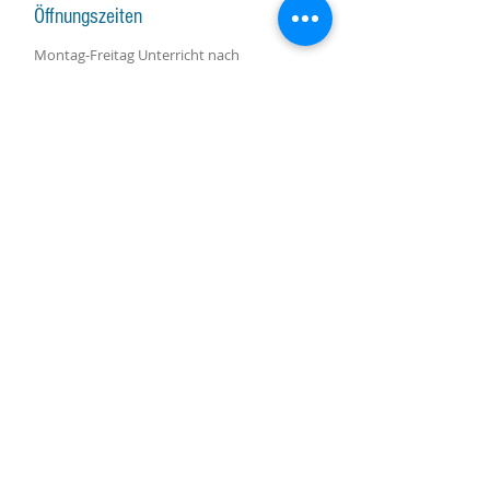
Öffnungszeiten
Montag-Freitag Unterricht nach
Vereinbarung
Montag-Samstag Verkauf, Reparatur und
Beratung nach Vereinbarung
Gruppenunterricht nach Vereinbarung
AKTUALISIERUNGEN ABONNIEREN
Abonniere jetzt
Molino Nuovo-Platz, 15
6900 Lugano
harpcenterlugano@gmail.com