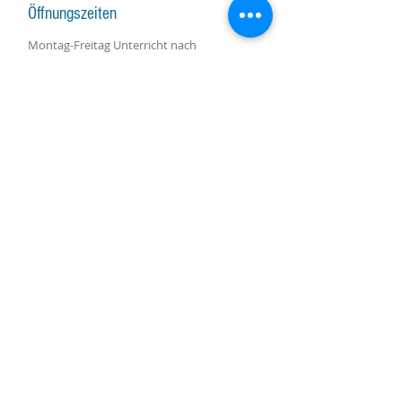
Öffnungszeiten
Montag-Freitag Unterricht nach
Vereinbarung
Montag-Samstag Verkauf, Reparatur und
Beratung nach Vereinbarung
Gruppenunterricht nach Vereinbarung
AKTUALISIERUNGEN ABONNIEREN
Abonniere jetzt
Molino Nuovo-Platz, 15
6900 Lugano
harpcenterlugano@gmail.com