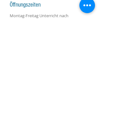
Öffnungszeiten
Montag-Freitag Unterricht nach
Vereinbarung
Montag-Samstag Verkauf, Reparatur und
Beratung nach Vereinbarung
Gruppenunterricht nach Vereinbarung
AKTUALISIERUNGEN ABONNIEREN
Abonniere jetzt
Molino Nuovo-Platz, 15
6900 Lugano
harpcenterlugano@gmail.com