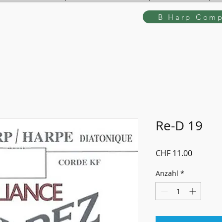
B Harp Comp
Re-D 19
Preis
CHF 11.00
Anzahl
*