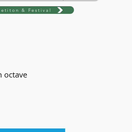
etiton & Festival
h octave