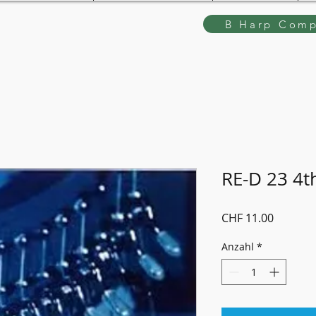
B Harp Comp
RE-D 23 4t
Preis
CHF 11.00
Anzahl
*