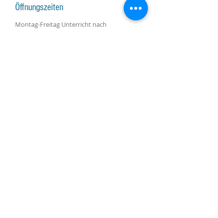
Öffnungszeiten
Montag-Freitag Unterricht nach
Vereinbarung
Montag-Samstag Verkauf, Reparatur und
Beratung nach Vereinbarung
Gruppenunterricht nach Vereinbarung
AKTUALISIERUNGEN ABONNIEREN
Abonniere jetzt
Molino Nuovo-Platz, 15
6900 Lugano
harpcenterlugano@gmail.com