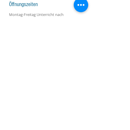
Öffnungszeiten
Montag-Freitag Unterricht nach
Vereinbarung
Montag-Samstag Verkauf, Reparatur und
Beratung nach Vereinbarung
Gruppenunterricht nach Vereinbarung
AKTUALISIERUNGEN ABONNIEREN
Abonniere jetzt
Molino Nuovo-Platz, 15
6900 Lugano
harpcenterlugano@gmail.com