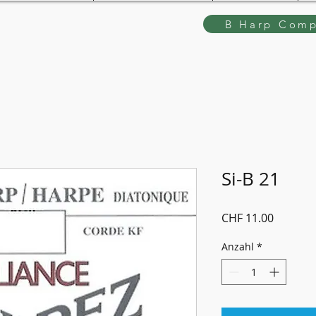
B Harp Comp
Si-B 21
Preis
CHF 11.00
Anzahl
*