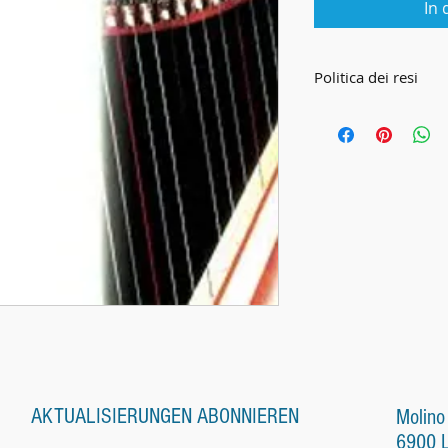
In
Politica dei resi
CONDIZIONI
Le presenti Condizi
disciplinano tutte le
Harp Center Lugano 
Harp Center) ed i su
distanza (di seguito 
1. Condizioni genera
Al momento di trasme
riconosce di avere 
condizioni generali 
schermo (denominaz
AKTUALISIERUNGEN ABONNIEREN
Molino
quantità, colore, par
6900 