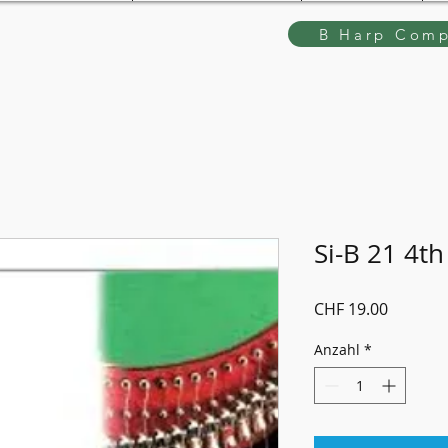
B Harp Comp
Si-B 21 4th
Preis
CHF 19.00
Anzahl
*