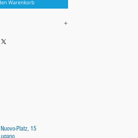
 den Warenkorb
oni generali di vendita
 relazioni fra:
di Eleonora Ligabò (in seguito
oi Clienti su internet o a
il «cliente»).
li di vendita
ttere l'ordine il cliente
preso conoscenza delle
di vendita visualizzate sullo
ione, prezzo, componenti, peso,
 Nuovo-Platz, 15
ticolarità dei prodotti, costo
Lugano