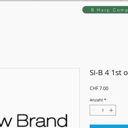
B Harp Comp
Si-B 4 1st 
Preis
CHF 7.00
Anzahl
*