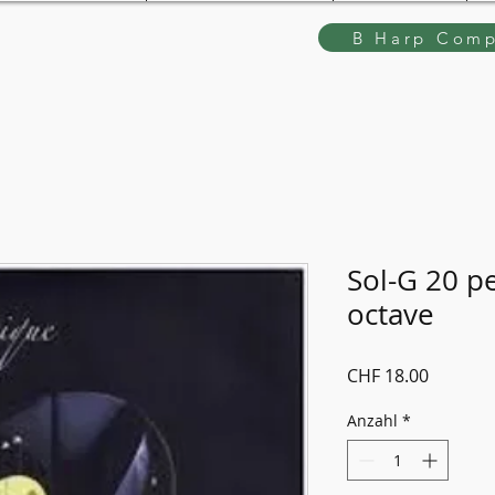
B Harp Comp
Sol-G 20 p
octave
Preis
CHF 18.00
Anzahl
*