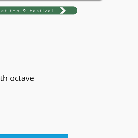
etiton & Festival
th octave