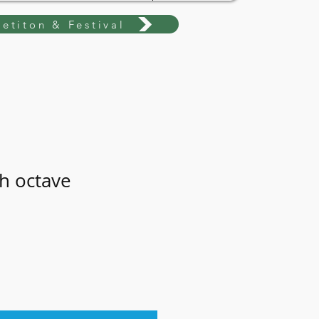
etiton & Festival
th octave