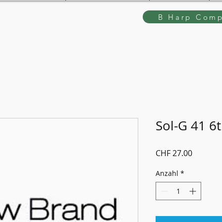
B Harp Comp
Sol-G 41 6
Preis
CHF 27.00
Anzahl
*