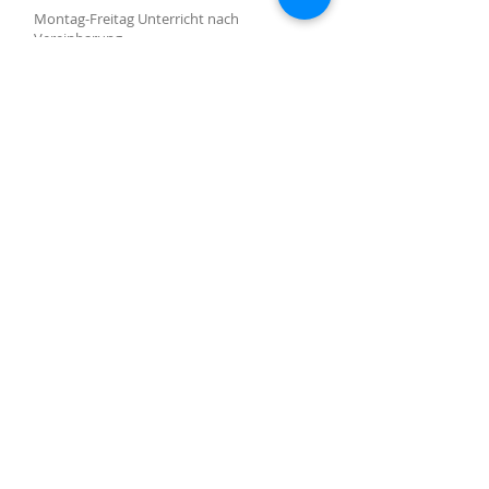
Montag-Freitag Unterricht nach
Vereinbarung
Montag-Samstag Verkauf, Reparatur und
Beratung nach Vereinbarung
Gruppenunterricht nach Vereinbarung
AKTUALISIERUNGEN ABONNIEREN
Abonniere jetzt
Molino Nuovo-Platz, 15
6900 Lugano
harpcenterlugano@gmail.com