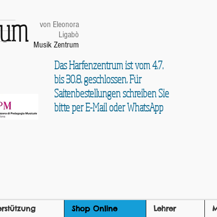
trum
von Eleonora
Ligabò
Musik Zentrum
Das Harfenzentrum ist vom 4.7.
bis 30.8. geschlossen. Für
Saitenbestellungen schreiben Sie
bitte per E-Mail oder WhatsApp
erstützung
Shop Online
Lehrer
M