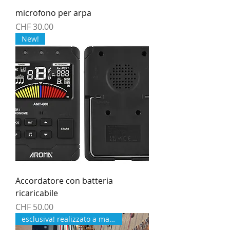
microfono per arpa
Preis
CHF 30.00
New!
Accordatore con batteria
ricaricabile
Preis
CHF 50.00
esclusiva! realizzato a mano