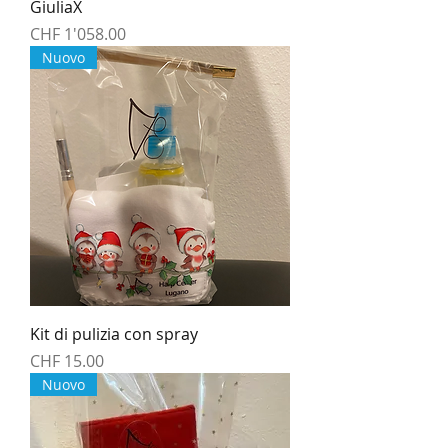
GiuliaX
Preis
CHF 1'058.00
Nuovo
Kit di pulizia con spray
Preis
CHF 15.00
Nuovo