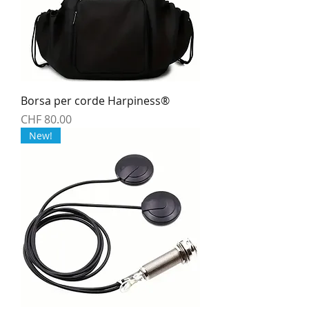
Borsa per corde Harpiness®
Preis
CHF 80.00
New!